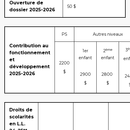
Ouverture de
50 $
dossier 2025-2026
PS
Autres niveaux
Contribution au
3
ème
1er
2
fonctionnement
enfant
enfant
enf
et
2200
développement
$
2025-2026
2900
2800
24
$
$
Droits de
scolarités
en L.L.