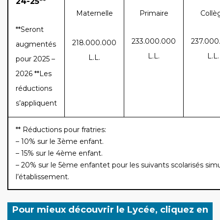
24-25**
Maternelle
Primaire
Collè
**Seront
233.000.000
237.000
218.000.000
augmentés
L.L.
L.L.
L.L.
pour 2025 –
2026
**Les
réductions
s’appliquent
** Réductions pour fratries:
– 10% sur le 3ème enfant.
– 15% sur le 4ème enfant.
– 20% sur le 5ème enfantet pour les suivants scolarisés s
l’établissement.
Pour mieux découvrir le Lycée, cliquez en