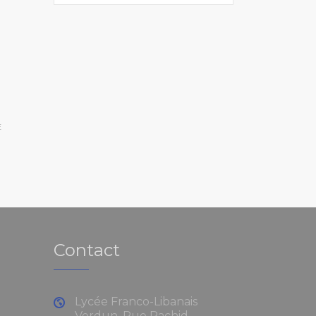
E
Contact
Lycée Franco-Libanais
Verdun, Rue Rachid