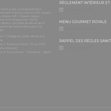
e Verdun est un établissement
3 novembre 2025
nement français créé en 1951, faisant
u réseau Mlf – Mission laïque
se et homologué par l’AEFE.
MENU GOURMET ROYALE
 Verdun accueille les élèves de la
ection de Maternelle jusqu’à la
3 novembre 2025
le:
n 1: Collège et Lycée- 6ème à la
le
un 2: École primaire : PS au CM2.
1 décembre 2021
nts rénovés).
un 3: Formations - Transport - Sport