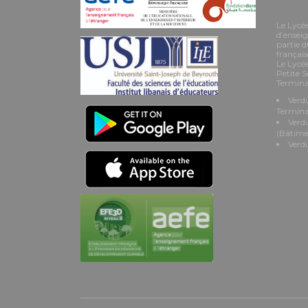
Le Lycé
d’enseig
partie d
françai
Le Lycée
Petite S
Termina
Verdu
Termina
Verd
(Bâtime
Verd