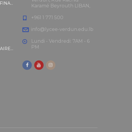
RÈGLEMENT INTÉRIEUR ET FINANCIER
Karamé Beyrouth LIBAN,
+961 1 771 500
info@lycee-verdun.edu.lb
Lundi - Vendredi: 7AM - 6
PM
RAPPEL DES RÈGLES SANITAIRES EN VIGUEUR