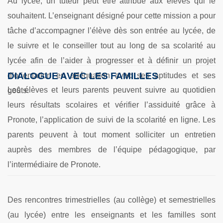
Au lycée, un tuteur peut être attribué aux élèves qui le
souhaitent. L’enseignant désigné pour cette mission a pour
tâche d’accompagner l’élève dès son entrée au lycée, de
le suivre et le conseiller tout au long de sa scolarité au
lycée afin de l’aider à progresser et à définir un projet
DIALOGUE AVEC LES FAMILLES
d’orientation en adéquation avec ses aptitudes et ses
Les élèves et leurs parents peuvent suivre au quotidien
goûts.
leurs résultats scolaires et vérifier l’assiduité grâce à
Pronote, l’application de suivi de la scolarité en ligne.
Les
parents peuvent à tout moment solliciter un entretien
auprès des membres de l’équipe pédagogique, par
l’intermédiaire de Pronote.
Des rencontres trimestrielles (au collège) et semestrielles
(au lycée) entre les enseignants et les familles sont