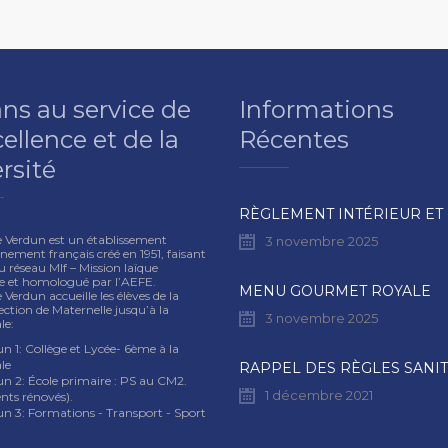
ans au service de
Informations
cellence et de la
Récentes
rsité
e Verdun est un établissement
3 novembre 2025
nement français créé en 1951, faisant
u réseau Mlf – Mission laïque
se et homologué par l’AEFE.
MENU GOURMET ROYALE
 Verdun accueille les élèves de la
ection de Maternelle jusqu’à la
3 novembre 2025
le:
n 1: Collège et Lycée- 6ème à la
le
un 2: École primaire : PS au CM2.
1 décembre 2021
nts rénovés).
un 3: Formations - Transport - Sport