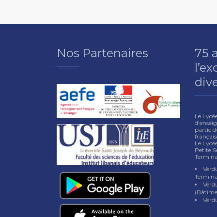
Nos Partenaires
75 
l’ex
dive
Le Lycé
d’enseig
partie d
françai
Le Lycée
Petite S
Termina
Verdu
Termina
Verd
(Bâtime
Verd