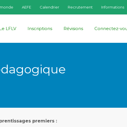
fmonde
AEFE
Calendrier
Recrutement
Informations
Le LFLV
Inscriptions
Révisions
Connectez-vo
édagogique
pprentissages premiers :