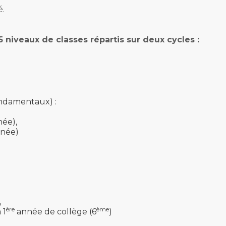
é.
 niveaux de classes répartis sur deux cycles :
ondamentaux) :
née),
née)
,
ère
ème
 1
année de collège (6
)