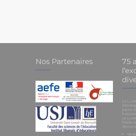
Nos Partenaires
75 
l’ex
dive
Le Lycé
d’enseig
partie d
françai
Le Lycée
Petite S
Termina
Verdu