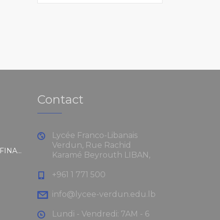
Contact
Lycée Franco-Libanais
Verdun, Rue Rachid
RÈGLEMENT INTÉRIEUR ET FINANCIER
Karamé Beyrouth LIBAN,
+961 1 771 500
info@lycee-verdun.edu.lb
Lundi - Vendredi: 7AM - 6