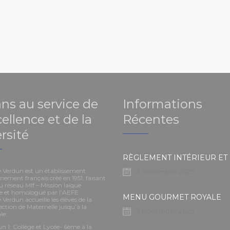
ans au service de
Informations
cellence et de la
Récentes
rsité
e Verdun est un établissement
3 novembre 2025
nement français créé en 1951, faisant
u réseau Mlf – Mission laïque
se et homologué par l’AEFE.
MENU GOURMET ROYALE
 Verdun accueille les élèves de la
ection de Maternelle jusqu’à la
3 novembre 2025
le:
n 1: Collège et Lycée- 6ème à la