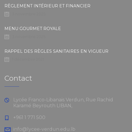
RÈGLEMENT INTÉRIEUR ET FINANCIER
3 novembre 2025
MENU GOURMET ROYALE
3 novembre 2025
RAPPEL DES RÈGLES SANITAIRES EN VIGUEUR
1 décembre 2021
Contact
Lycée Franco-Libanais Verdun, Rue Rachid
Karamé Beyrouth LIBAN,
+961 1 771 500
info@lycee-verdun.edu.lb