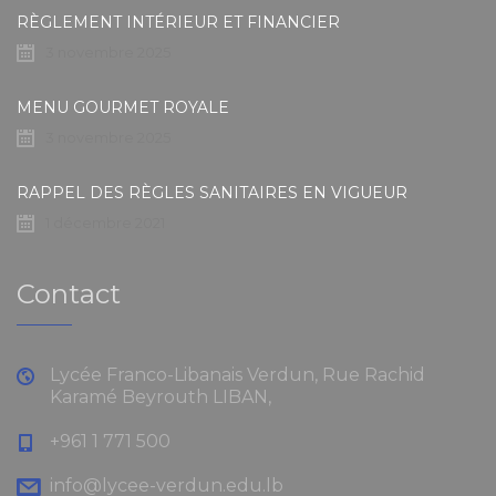
RÈGLEMENT INTÉRIEUR ET FINANCIER
3 novembre 2025
MENU GOURMET ROYALE
3 novembre 2025
RAPPEL DES RÈGLES SANITAIRES EN VIGUEUR
1 décembre 2021
Contact
Lycée Franco-Libanais Verdun, Rue Rachid
Karamé Beyrouth LIBAN,
+961 1 771 500
info@lycee-verdun.edu.lb