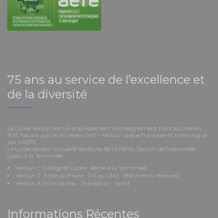
75 ans au service de l’excellence et
de la diversité
Le Lycée Verdun est un établissement d’enseignement français créé en
1951, faisant partie du réseau Mlf – Mission laïque française et homologué
par l’AEFE.
Le Lycée Verdun accueille les élèves de la Petite Section de Maternelle
jusqu’à la Terminale:
Verdun 1: Collège et Lycée- 6ème à la Terminale
Verdun 2: École primaire : PS au CM2. (Bâtiments rénovés).
Verdun 3: Formations - Transport - Sport
Informations Récentes