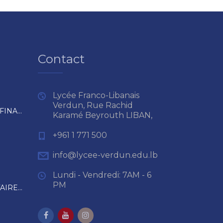
Contact
Lycée Franco-Libanais
Verdun, Rue Rachid
RÈGLEMENT INTÉRIEUR ET FINANCIER
Karamé Beyrouth LIBAN,
+961 1 771 500
info@lycee-verdun.edu.lb
Lundi - Vendredi: 7AM - 6
PM
RAPPEL DES RÈGLES SANITAIRES EN VIGUEUR