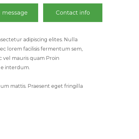
d message
Contact info
ectetur adipiscing elites. Nulla
ec lorem facilisis fermentum sem,
ec vel mauris quam Proin
ue interdum.
um mattis. Praesent eget fringilla