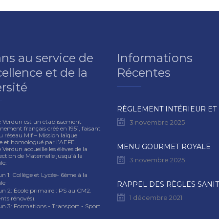
ans au service de
Informations
cellence et de la
Récentes
rsité
e Verdun est un établissement
3 novembre 2025
nement français créé en 1951, faisant
u réseau Mlf – Mission laïque
se et homologué par l’AEFE.
MENU GOURMET ROYALE
 Verdun accueille les élèves de la
ection de Maternelle jusqu’à la
3 novembre 2025
le:
n 1: Collège et Lycée- 6ème à la
le
un 2: École primaire : PS au CM2.
1 décembre 2021
nts rénovés).
un 3: Formations - Transport - Sport