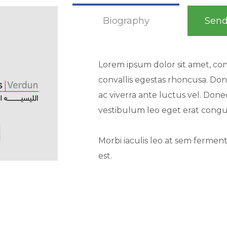
Biography
Sen
Lorem ipsum dolor sit amet, cons
convallis egestas rhoncusa. Don
ac viverra ante luctus vel. Don
vestibulum leo eget erat cong
Morbi iaculis leo at sem ferment
est.