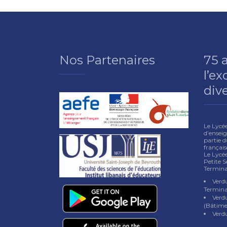
Nos Partenaires
75 
l’ex
dive
Le Lycé
d’enseig
partie d
françai
Le Lycée
Petite S
Termina
Verdu
Termina
Verd
(Bâtime
Verd