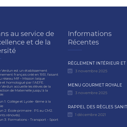
ans au service de
Informations
cellence et de la
Récentes
rsité
e Verdun est un établissement
3 novembre 2025
nement français créé en 1951, faisant
u réseau Mlf – Mission laïque
se et homologué par l’AEFE.
MENU GOURMET ROYALE
 Verdun accueille les élèves de la
ection de Maternelle jusqu’à la
3 novembre 2025
le:
n 1: Collège et Lycée- 6ème à la
le
un 2: École primaire : PS au CM2.
1 décembre 2021
nts rénovés).
un 3: Formations - Transport - Sport