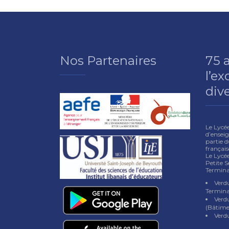
Nos Partenaires
75 
l’ex
dive
Le Lycé
d’enseig
partie d
françai
Le Lycée
Petite S
Termina
Verdu
Termina
Verd
(Bâtime
Verd