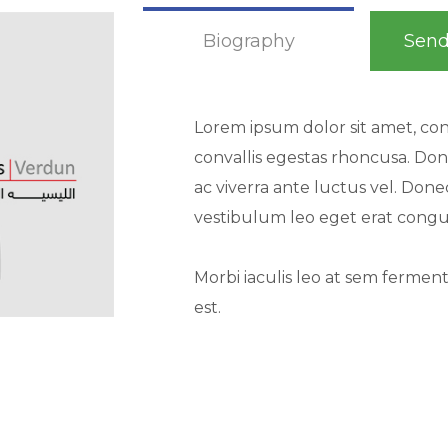
Biography
Sen
Lorem ipsum dolor sit amet, cons
convallis egestas rhoncusa. Don
ac viverra ante luctus vel. Don
vestibulum leo eget erat cong
Morbi iaculis leo at sem ferment
est.