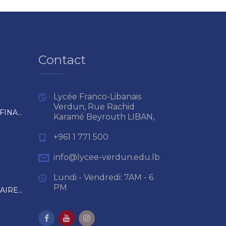
Contact
Lycée Franco-Libanais
Verdun, Rue Rachid
RÈGLEMENT INTÉRIEUR ET FINANCIER
Karamé Beyrouth LIBAN,
+961 1 771 500
info@lycee-verdun.edu.lb
Lundi - Vendredi: 7AM - 6
PM
RAPPEL DES RÈGLES SANITAIRES EN VIGUEUR