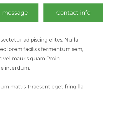
d message
Contact info
ectetur adipiscing elites. Nulla
ec lorem facilisis fermentum sem,
ec vel mauris quam Proin
ue interdum.
um mattis. Praesent eget fringilla