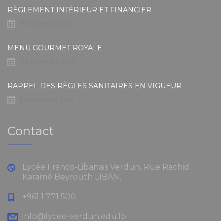
RÈGLEMENT INTÉRIEUR ET FINANCIER
3 novembre 2025
MENU GOURMET ROYALE
3 novembre 2025
RAPPEL DES RÈGLES SANITAIRES EN VIGUEUR
1 décembre 2021
Contact
Lycée Franco-Libanais Verdun, Rue Rachid
Karamé Beyrouth LIBAN,
+961 1 771 500
info@lycee-verdun.edu.lb