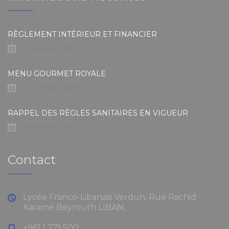
RÈGLEMENT INTÉRIEUR ET FINANCIER
3 novembre 2025
MENU GOURMET ROYALE
3 novembre 2025
RAPPEL DES RÈGLES SANITAIRES EN VIGUEUR
1 décembre 2021
Contact
Lycée Franco-Libanais Verdun, Rue Rachid
Karamé Beyrouth LIBAN,
+961 1 771 500