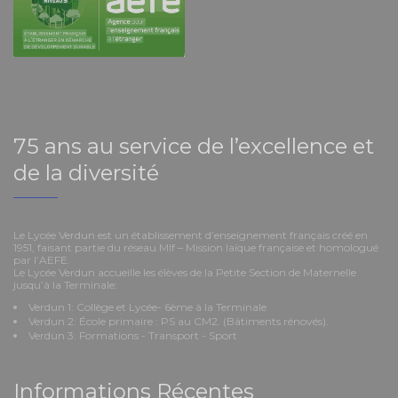
75 ans au service de l’excellence et
de la diversité
Le Lycée Verdun est un établissement d’enseignement français créé en
1951, faisant partie du réseau Mlf – Mission laïque française et homologué
par l’AEFE.
Le Lycée Verdun accueille les élèves de la Petite Section de Maternelle
jusqu’à la Terminale:
Verdun 1: Collège et Lycée- 6ème à la Terminale
Verdun 2: École primaire : PS au CM2. (Bâtiments rénovés).
Verdun 3: Formations - Transport - Sport
Informations Récentes