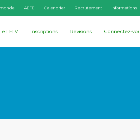
fmonde
AEFE
Calendrier
Recrutement
Informations
Le LFLV
Inscriptions
Révisions
Connectez-vo