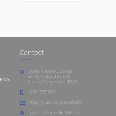
Contact
Lycée Franco-Libanais
Verdun, Rue Rachid
RÈGLEMENT INTÉRIEUR ET FINANCIER
Karamé Beyrouth LIBAN,
+961 1 771 500
info@lycee-verdun.edu.lb
Lundi - Vendredi: 7AM - 6