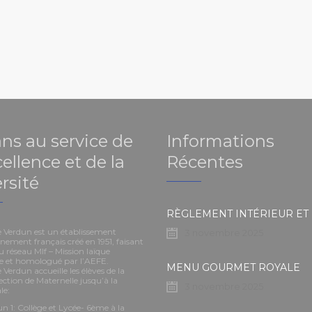
ans au service de
Informations
cellence et de la
Récentes
rsité
e Verdun est un établissement
3 novembre 2025
nement français créé en 1951, faisant
u réseau Mlf – Mission laïque
se et homologué par l’AEFE.
MENU GOURMET ROYALE
 Verdun accueille les élèves de la
ection de Maternelle jusqu’à la
3 novembre 2025
le:
n 1: Collège et Lycée- 6ème à la