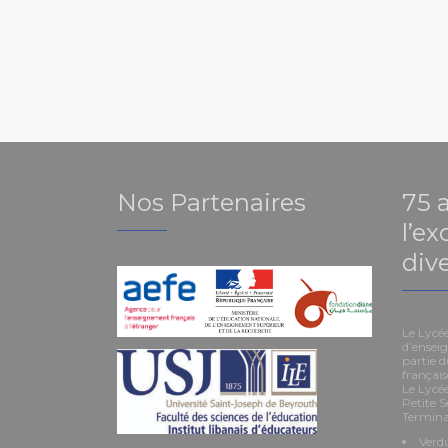
Nos Partenaires
75 
l’ex
dive
Le Lycé
d’enseig
partie d
françai
Le Lycée
Petite S
Termina
Verdu