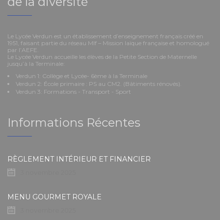
de la diversité
Le Lycée Verdun est un établissement d’enseignement français créé en
1951, faisant partie du réseau Mlf – Mission laïque française et homologué
par l’AEFE.
Le Lycée Verdun accueille les élèves de la Petite Section de Maternelle
jusqu’à la Terminale:
Verdun 1: Collège et Lycée- 6ème à la Terminale
Verdun 2: École primaire : PS au CM2. (Bâtiments rénovés).
Verdun 3: Formations - Transport - Sport
Informations Récentes
RÈGLEMENT INTÉRIEUR ET FINANCIER
3 novembre 2025
MENU GOURMET ROYALE
3 novembre 2025